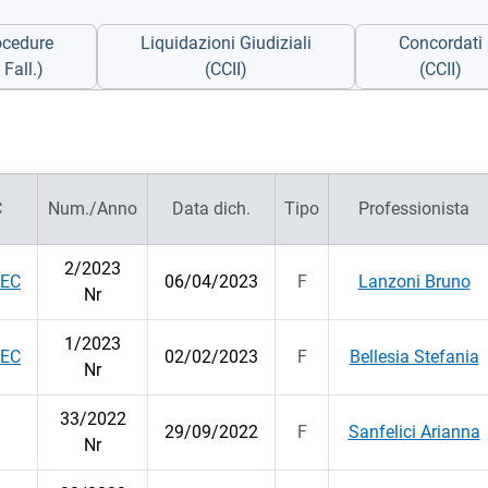
ocedure
Liquidazioni Giudiziali
Concordati
Fall.)
(CCII)
(CCII)
C
Num./Anno
Data dich.
Tipo
Professionista
2/2023
PEC
06/04/2023
F
Lanzoni Bruno
Nr
1/2023
PEC
02/02/2023
F
Bellesia Stefania
Nr
33/2022
29/09/2022
F
Sanfelici Arianna
Nr